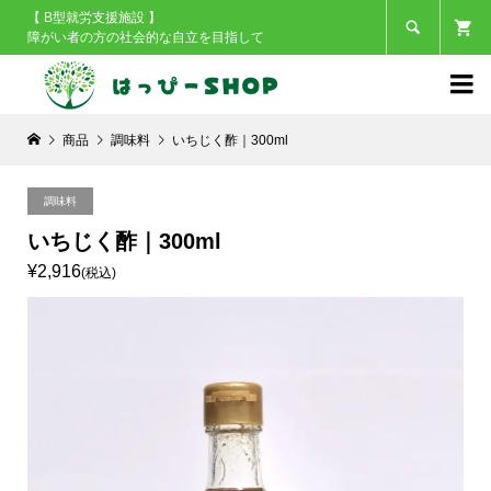
【 B型就労支援施設 】

障がい者の方の社会的な自立を目指して

商品
調味料
いちじく酢｜300ml
調味料
いちじく酢｜300ml
¥2,916
(税込)