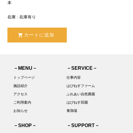
本
在庫 : 在庫有り
－MENU－
－SERVICE－
トップページ
仕事内容
施設紹介
はぴねすファーム
アクセス
ふれあい自然農園
ご利用案内
はぴねす田園
お知らせ
養鶏場
－SHOP－
－SUPPORT－